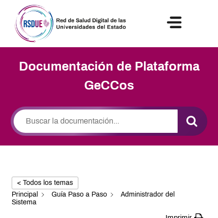
NOTICIAS Y ACTIVIDADES
Documentación de Plataforma
GeCCos
< Todos los temas
Principal
Guía Paso a Paso
Administrador del
Sistema
Imprimir