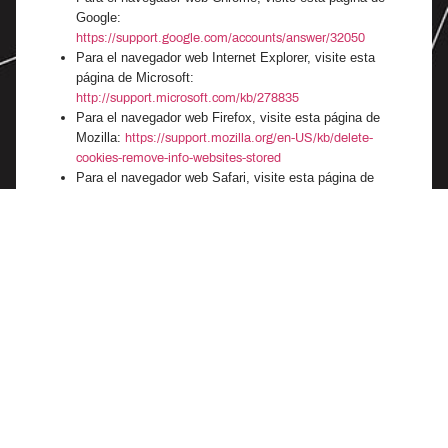
Google:
https://support.google.com/accounts/answer/32050
Para el navegador web Internet Explorer, visite esta
página de Microsoft:
http://support.microsoft.com/kb/278835
Para el navegador web Firefox, visite esta página de
Mozilla:
https://support.mozilla.org/en-US/kb/delete-
cookies-remove-info-websites-stored
Para el navegador web Safari, visite esta página de
Apple:
https://support.apple.com/guide/safari/manage-
cookies-and-website-data-sfri11471/mac
Para cualquier otro navegador web, visite las páginas web
oficiales de su navegador.
Contáctenos
Si tiene alguna pregunta sobre esta Política de Cookies, puede
contactarnos:
Visitando esta página en nuestro sitio web:
https://rsdue.uestatales.cl/foro