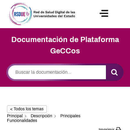
NOTICIAS Y ACTIVIDADES
Documentación de Plataforma
GeCCos
< Todos los temas
Principal
Descripción
Principales
Funcionalidades
Imprimir